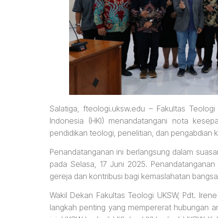
Salatiga, fteologi.uksw.edu – Fakultas Teolog
Indonesia (HKI) menandatangani nota kesep
pendidikan teologi, penelitian, dan pengabdian
Penandatanganan ini berlangsung dalam suasa
pada Selasa, 17 Juni 2025. Penandatanganan
gereja dan kontribusi bagi kemaslahatan bangsa
Wakil Dekan Fakultas Teologi UKSW, Pdt. Iren
langkah penting yang mempererat hubungan antar