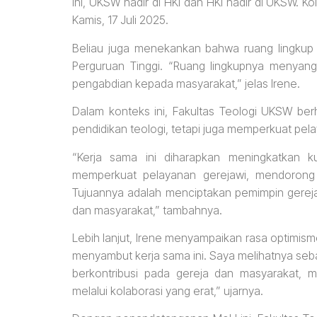
ini, UKSW hadir di HKI dan HKI hadir di UKSW. 
Kamis, 17 Juli 2025.
Beliau juga menekankan bahwa ruang lingkup 
Perguruan Tinggi. “Ruang lingkupnya menyangk
pengabdian kepada masyarakat,” jelas Irene.
Dalam konteks ini, Fakultas Teologi UKSW ber
pendidikan teologi, tetapi juga memperkuat p
“Kerja sama ini diharapkan meningkatkan k
memperkuat pelayanan gerejawi, mendorong
Tujuannya adalah menciptakan pemimpin gerej
dan masyarakat,” tambahnya.
Lebih lanjut, Irene menyampaikan rasa optimism
menyambut kerja sama ini. Saya melihatnya seb
berkontribusi pada gereja dan masyarakat, m
melalui kolaborasi yang erat,” ujarnya.