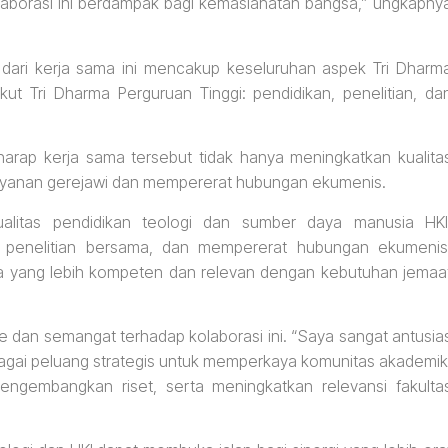
Kolaborasi ini berdampak bagi kemaslahatan bangsa,” ungkapny
dari kerja sama ini mencakup keseluruhan aspek Tri Dharm
ut Tri Dharma Perguruan Tinggi: pendidikan, penelitian, da
harap kerja sama tersebut tidak hanya meningkatkan kualita
elayanan gerejawi dan mempererat hubungan ekumenis.
ualitas pendidikan teologi dan sumber daya manusia HKI
 penelitian bersama, dan mempererat hubungan ekumenis
a yang lebih kompeten dan relevan dengan kebutuhan jemaa
e dan semangat terhadap kolaborasi ini. “Saya sangat antusia
agai peluang strategis untuk memperkaya komunitas akademik
engembangkan riset, serta meningkatkan relevansi fakulta