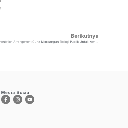
t
n
Berikutnya
Fakultas Teologi UKSW Dan AIPI Teken Implementation Arrangement Guna Membangun Teologi Publik Untuk Kemaslahatan Bangsa
Media Sosial