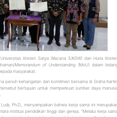
i Universitas Kristen Satya Wacana (UKSW) dan Huria Kriste
ahaman/
Memorandum of Understanding
(MoU) dalam bidan
 kepada masyarakat.
na penuh kehangatan dan komitmen bersama di Graha Kartin
 tersebut bertujuan untuk memperkuat sumber daya manusi
.
e Ludji, Ph.D., menyampaikan bahwa kerja sama ini merupaka
a institusi pendidikan tinggi dan gereja. “Melalui kerja sam