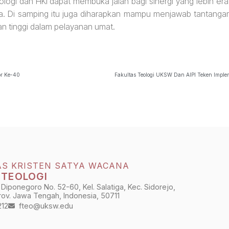
ogi dan HKI dapat membuka jalan bagi sinergi yang lebih era
a. Di samping itu juga diharapkan mampu menjawab tantanga
n tinggi dalam pelayanan umat.
or Ke-40
AS KRISTEN SATYA WACANA
 TEOLOGI
 Diponegoro No. 52-60, Kel. Salatiga, Kec. Sidorejo,
Prov. Jawa Tengah, Indonesia, 50711
212
fteo@uksw.edu