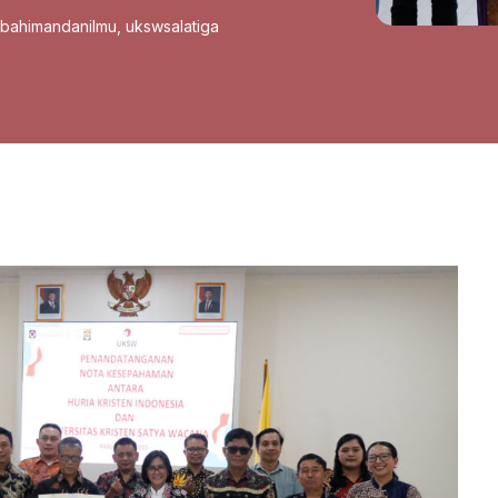
sbahimandanilmu
,
ukswsalatiga