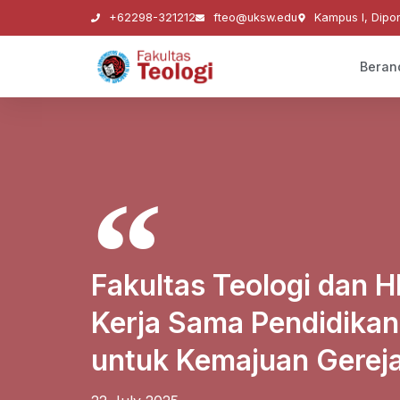
+62298-321212
fteo@uksw.edu
Kampus I, Dipo
Beran
Fakultas Teologi dan 
Kerja Sama Pendidikan 
untuk Kemajuan Gerej