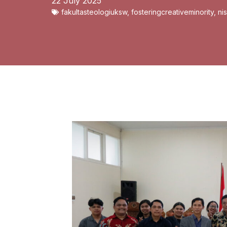
22 July 2025
fakultasteologiuksw
,
fosteringcreativeminority
,
ni