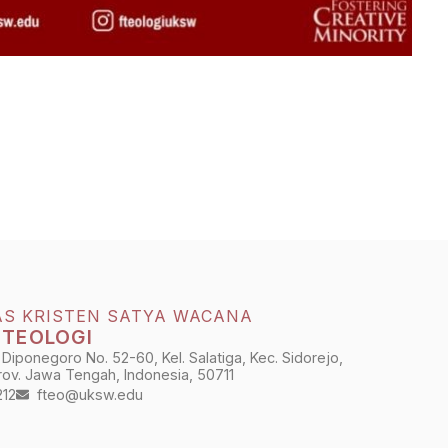
AS KRISTEN SATYA WACANA
 TEOLOGI
 Diponegoro No. 52-60, Kel. Salatiga, Kec. Sidorejo,
Prov. Jawa Tengah, Indonesia, 50711
212
fteo@uksw.edu