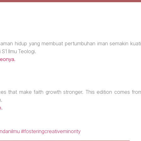
engalaman hidup yang membuat pertumbuhan iman semakin kuati
 S1 Ilmu Teologi.
deonya.
nces that make faith growth stronger. This edition comes fro
.
o.
ndanilmu
#fosteringcreativeminority