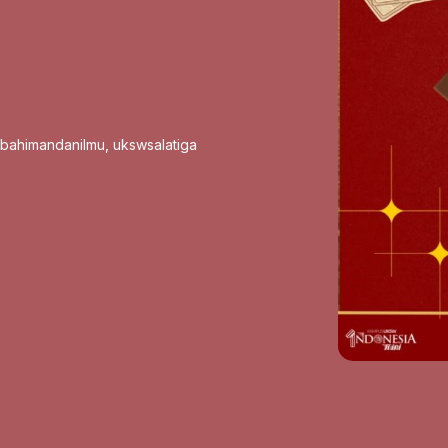
sbahimandanilmu
,
ukswsalatiga