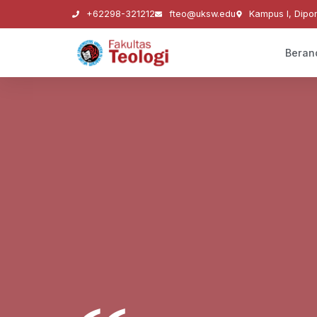
+62298-321212
fteo@uksw.edu
Kampus I, Dipo
Beran