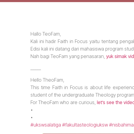
Hallo TeoFam,
Kali ini hadir Faith in Focus yaitu tentang p
Edisi kali ini datang dari mahasiswa program studi
Nah bagi TeoFam yang penasaran,
yuk simak vi
_____
Hello TheoFam,
This time Faith in Focus is about life experie
student of the undergraduate Theology program
For TheoFam who are curious,
let’s see the vide
•
•
#ukswsalatiga
#fakultasteologiuksw
#nisbahima