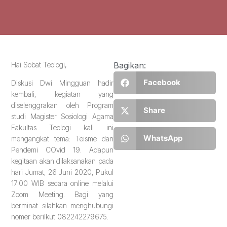
Hai Sobat Teologi,
Bagikan:
Facebook
Diskusi Dwi Mingguan hadir
kembali, kegiatan yang
diselenggrakan oleh Program
Share
studi Magister Sosiologi Agama
Fakultas Teologi kali ini
WhatsApp
mengangkat tema: Teisme dan
Pendemi COvid 19. Adapun
kegitaan akan dilaksanakan pada
hari Jumat, 26 Juni 2020, Pukul
17:00 WIB secara online melalui
Zoom Meeting. Bagi yang
berminat silahkan menghubungi
nomer berilkut 082242279675.