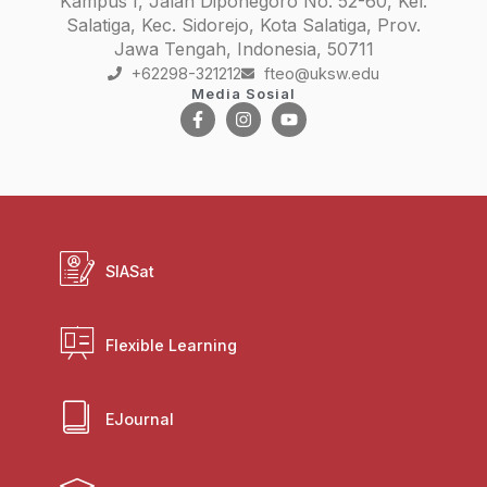
Kampus I, Jalan Diponegoro No. 52-60, Kel.
Salatiga, Kec. Sidorejo, Kota Salatiga, Prov.
Jawa Tengah, Indonesia, 50711
+62298-321212
fteo@uksw.edu
Media Sosial
SIASat
Flexible Learning
EJournal