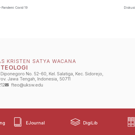
-Pandemi Covid 19
Diskus
AS KRISTEN SATYA WACANA
 TEOLOGI
 Diponegoro No. 52-60, Kel. Salatiga, Kec. Sidorejo,
Prov. Jawa Tengah, Indonesia, 50711
212
fteo@uksw.edu
ing
EJournal
DigiLib