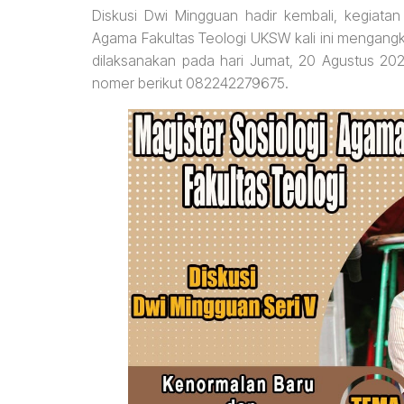
Diskusi Dwi Mingguan hadir kembali, kegiatan
Agama Fakultas Teologi UKSW kali ini mengangk
dilaksanakan pada hari Jumat, 20 Agustus 2020
nomer berikut 082242279675.