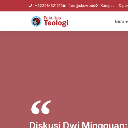
+62298-321212
fteo@uksw.edu
Kampus I, Dipo
Beran
Diskusi Dwi Mingguan