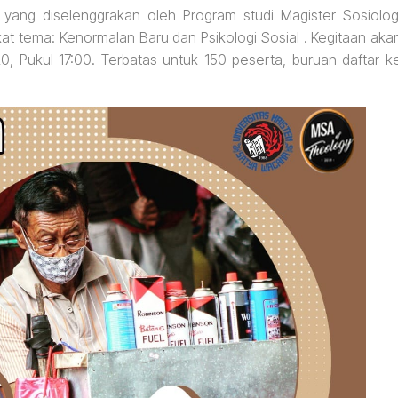
 yang diselenggrakan oleh Program studi Magister Sosiolog
at tema: Kenormalan Baru dan Psikologi Sosial . Kegitaan aka
, Pukul 17:00. Terbatas untuk 150 peserta, buruan daftar k