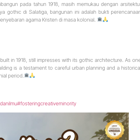
 dibangun pada tahun 1918, masih memukau dengan arsitektu
ya gothic di Salatiga, bangunan ini adalah bukti perencanaa
enyebaran agama Kristen di masa kolonial.
uilt in 1918, still impresses with its gothic architecture. As on
uilding is a testament to careful urban planning and a historica
nial period.
danilmu
#fosteringcreativeminority