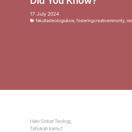
Did You Know?
17 July 2024
fakultasteologiuksw
,
fosteringcreativeminority
,
ni
Halo Sobat Teologi,
Tahukah kamu?