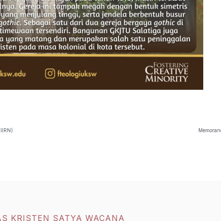
EIIRN)
Memorand
AS KRISTEN SATYA WACANA