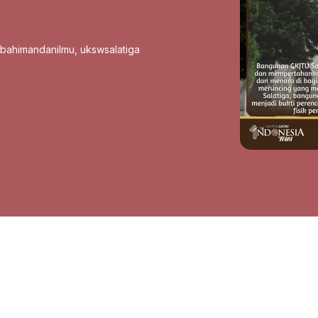
sbahimandanilmu
,
ukswsalatiga