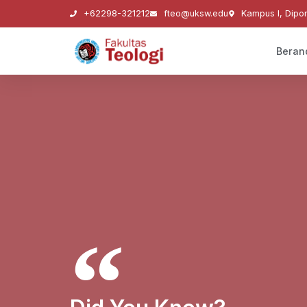
+62298-321212
fteo@uksw.edu
Kampus I, Dipo
Beran