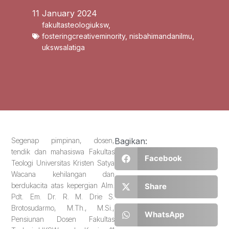
11 January 2024
fakultasteologiuksw
,
fosteringcreativeminority
,
nisbahimandanilmu
,
ukswsalatiga
Segenap pimpinan, dosen,
Bagikan:
tendik dan mahasiswa Fakultas
Facebook
Teologi Universitas Kristen Satya
Wacana kehilangan dan
berdukacita atas kepergian Alm.
Share
Pdt. Em. Dr. R. M. Drie S.
Brotosudarmo, M.Th., M.Si.,
WhatsApp
Pensiunan Dosen Fakultas