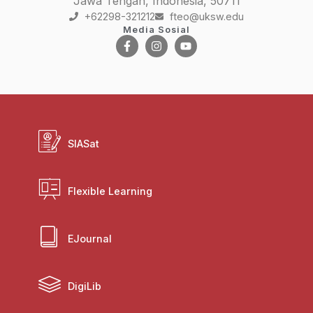
Jawa Tengah, Indonesia, 50711
+62298-321212
fteo@uksw.edu
Media Sosial
SIASat
Flexible Learning
EJournal
DigiLib