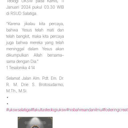
Teologi UKSW pada Kamis, 11
Januari 2024 pukul 03.30 WIB
di RSUD Salatiga.
“Karena jikalau kita percaya,
bahwa Yesus telah mati dan
telah bangkit, maka kita percaya
juga bahwa mereka yang telah
meninggal dalam Yesus akan
dikumpulkan Allah bersama–
sama dengan Dia.”
1 Tesalonika 4:14
Selamat Jalan Alm. Pdt. Em. Dr.
R. M. Drie S. Brotosudarmo,
M.Th., M.Si.
•
•
#ukswsalatiga
#fakultasteologiuksw
#nisbahimandanilmu
#fosteringcreat