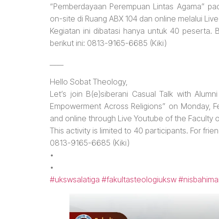
“Pemberdayaan Perempuan Lintas Agama” pada 
on-site di Ruang ABX 104 dan online melalui Liv
Kegiatan ini dibatasi hanya untuk 40 peserta.
berikut ini: 0813-9165-6685 (Kiki)
____
Hello Sobat Theology,
Let’s join B(e)siberani Casual Talk with Alu
Empowerment Across Religions” on Monday, Feb
and online through Live Youtube of the Faculty
This activity is limited to 40 participants. For f
0813-9165-6685 (Kiki)
•
•
#ukswsalatiga
#fakultasteologiuksw
#nisbahima