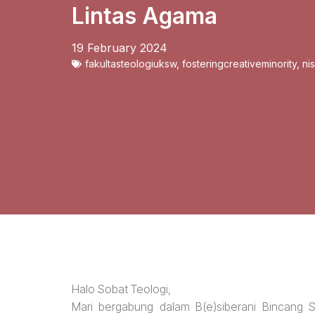
Lintas Agama
19 February 2024
fakultasteologiuksw
,
fosteringcreativeminority
,
ni
Halo Sobat Teologi,
Mari bergabung dalam B(e)siberani Bincang 