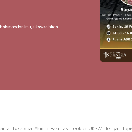
sbahimandanilmu
,
ukswsalatiga
Santai Bersama Alumni Fakultas Teologi UKSW dengan topi