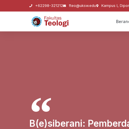
+62298-321212
fteo@uksw.edu
Kampus I, Dipo
Beran
B(e)siberani: Pember