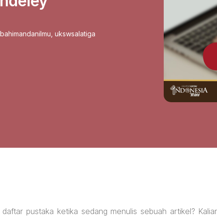
ndeley
sbahimandanilmu
,
ukswsalatiga
daftar pustaka ketika sedang menulis sebuah artikel? Kalia