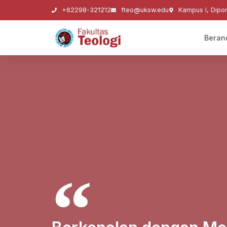
+62298-321212
fteo@uksw.edu
Kampus I, Dipo
Beran