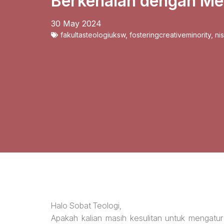
Berkenalan dengan Me
30 May 2024
fakultasteologiuksw
,
fosteringcreativeminority
,
ni
Halo Sobat Teologi,
Apakah kalian masih kesulitan untuk mengatur 