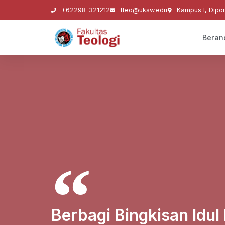
+62298-321212
fteo@uksw.edu
Kampus I, Dipo
Beran
Berbagi Bingkisan Idul