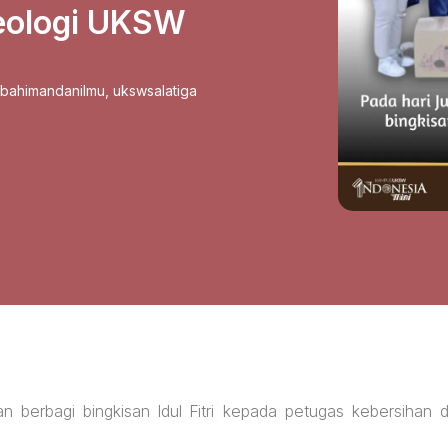
Teologi UKSW
sbahimandanilmu
,
ukswsalatiga
an berbagi bingkisan Idul Fitri kepada petugas kebersihan d