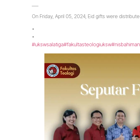
___
On Friday, April 05, 2024, Eid gifts were distribu
•
•
#ukswsalatiga
#fakultasteologiuksw
#nisbahiman