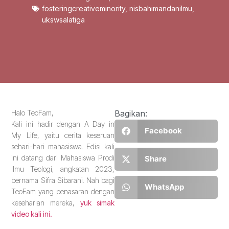
fosteringcreativeminority
,
nisbahimandanilmu
,
ukswsalatiga
Halo TeoFam,
Bagikan:
Kali ini hadir dengan A Day in
Facebook
My Life, yaitu cerita keseruan
sehari-hari mahasiswa. Edisi kali
ini datang dari Mahasiswa Prodi
Share
Ilmu Teologi, angkatan 2023,
bernama Sifra Sibarani. Nah bagi
WhatsApp
TeoFam yang penasaran dengan
keseharian mereka,
yuk simak
video kali ini.