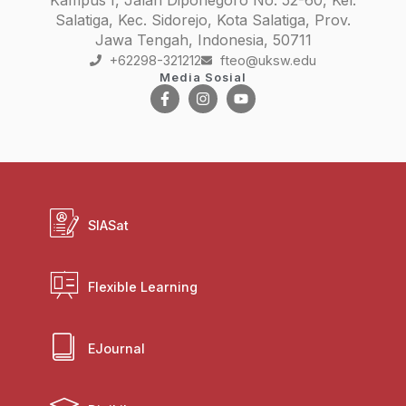
Kampus I, Jalan Diponegoro No. 52-60, Kel.
Salatiga, Kec. Sidorejo, Kota Salatiga, Prov.
Jawa Tengah, Indonesia, 50711
+62298-321212
fteo@uksw.edu
Media Sosial
SIASat
Flexible Learning
EJournal