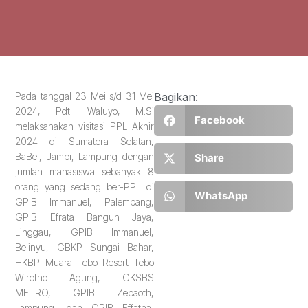
Pada tanggal 23 Mei s/d 31 Mei
Bagikan:
2024, Pdt. Waluyo, M.Si
Facebook
melaksanakan visitasi PPL Akhir
2024 di Sumatera Selatan,
BaBel, Jambi, Lampung dengan
Share
jumlah mahasiswa sebanyak 8
orang yang sedang ber-PPL di
WhatsApp
GPIB Immanuel, Palembang,
GPIB Efrata Bangun Jaya,
Linggau, GPIB Immanuel,
Belinyu, GBKP Sungai Bahar,
HKBP Muara Tebo Resort Tebo
Wirotho Agung, GKSBS
METRO, GPIB Zebaoth,
Lampung, dan GPIB Effatha,