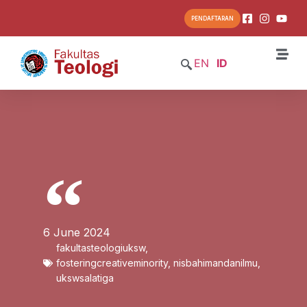
PENDAFTARAN
EN
ID
6 June 2024
fakultasteologiuksw
,
fosteringcreativeminority
,
nisbahimandanilmu
,
ukswsalatiga