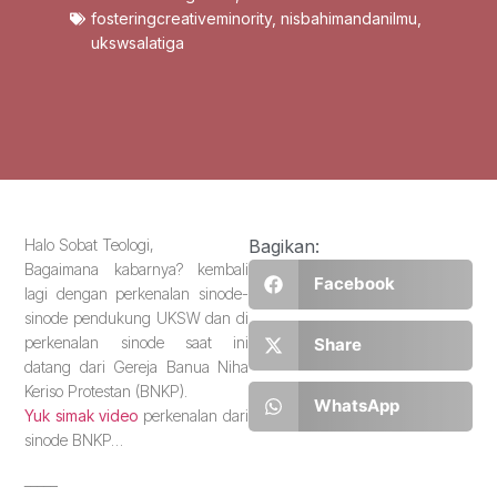
fosteringcreativeminority
,
nisbahimandanilmu
,
ukswsalatiga
Halo Sobat Teologi,
Bagikan:
Bagaimana kabarnya? kembali
Facebook
lagi dengan perkenalan sinode-
sinode pendukung UKSW dan di
perkenalan sinode saat ini
Share
datang dari Gereja Banua Niha
Keriso Protestan (BNKP).
WhatsApp
Yuk simak video
perkenalan dari
sinode BNKP…
_____