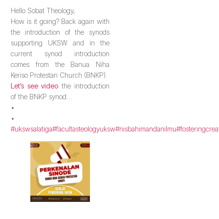
Hello Sobat Theology,
How is it going? Back again with
the introduction of the synods
supporting UKSW and in the
current synod introduction
comes from the Banua Niha
Keriso Protestan Church (BNKP).
Let’s see video
the introduction
of the BNKP synod…
•
•
#ukswsalatiga
#facultasteologyuksw
#nisbahimandanilmu
#fosteringcrea